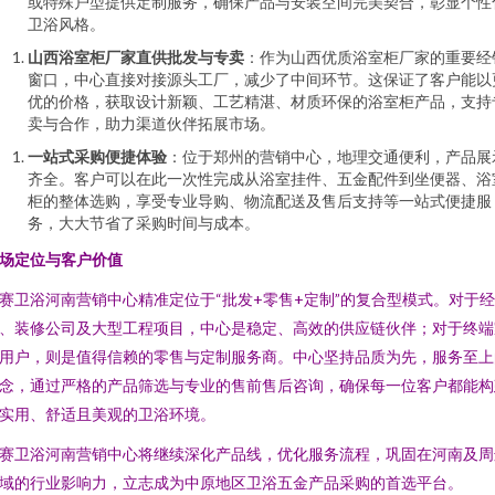
或特殊户型提供定制服务，确保产品与安装空间完美契合，彰显个性
卫浴风格。
山西浴室柜厂家直供批发与专卖
：作为山西优质浴室柜厂家的重要经
窗口，中心直接对接源头工厂，减少了中间环节。这保证了客户能以
优的价格，获取设计新颖、工艺精湛、材质环保的浴室柜产品，支持
卖与合作，助力渠道伙伴拓展市场。
一站式采购便捷体验
：位于郑州的营销中心，地理交通便利，产品展
齐全。客户可以在此一次性完成从浴室挂件、五金配件到坐便器、浴
柜的整体选购，享受专业导购、物流配送及售后支持等一站式便捷服
务，大大节省了采购时间与成本。
场定位与客户价值
赛卫浴河南营销中心精准定位于“批发+零售+定制”的复合型模式。对于
、装修公司及大型工程项目，中心是稳定、高效的供应链伙伴；对于终端
用户，则是值得信赖的零售与定制服务商。中心坚持品质为先，服务至上
念，通过严格的产品筛选与专业的售前售后咨询，确保每一位客户都能构
实用、舒适且美观的卫浴环境。
赛卫浴河南营销中心将继续深化产品线，优化服务流程，巩固在河南及周
域的行业影响力，立志成为中原地区卫浴五金产品采购的首选平台。